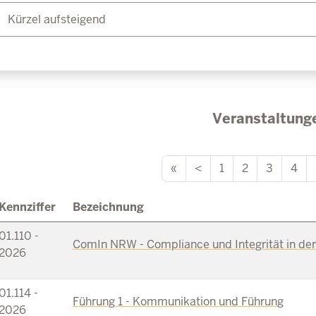
Veranstaltung
«
<
1
2
3
4
Kennziffer
Bezeichnung
01.110 -
ComIn NRW - Compliance und Integrität in d
2026
01.114 -
Führung 1 - Kommunikation und Führung
2026