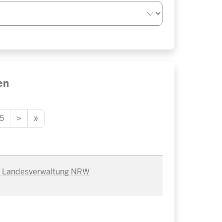
en
5
>
»
er Landesverwaltung NRW