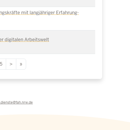
gskräfte mit langjähriger Erfahrung-
r digitalen Arbeitswelt
5
>
»
e.dienste@fah.nrw.de