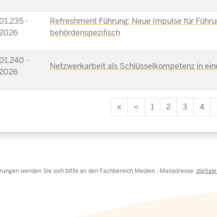
01.235 -
Refreshment Führung: Neue Impulse für Führun
2026
behördenspezifisch
01.240 -
Netzwerkarbeit als Schlüsselkompetenz in eine
2026
«
<
1
2
3
4
rungen wenden Sie sich bitte an den Fachbereich Medien - Mailadresse:
digital