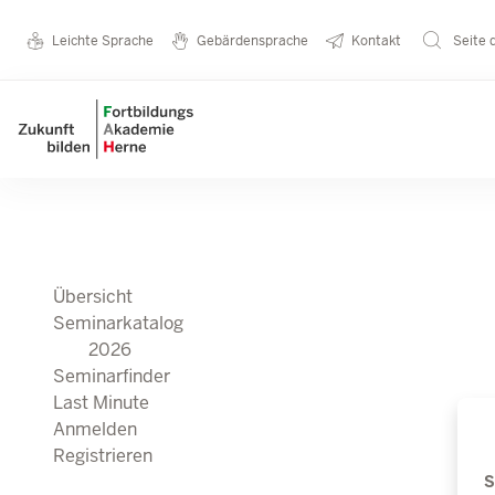
Seminarkatalog
Metanavigation
Leichte Sprache
Gebärdensprache
Kontakt
Seite 
Direkt zum Inhalt
2026
Main navigation
Übersicht
Seminarkatalog
2026
Seminarfinder
Last Minute
Anmelden
Registrieren
S