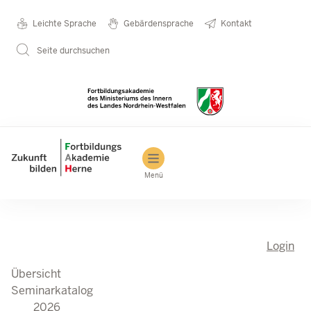
Seminarkatalog
Metanavigation
Leichte Sprache
Gebärdensprache
Kontakt
Direkt zum Inhalt
2026
Seite durchsuchen
Main navigation
Menü
Login
Übersicht
Seminarkatalog
2026