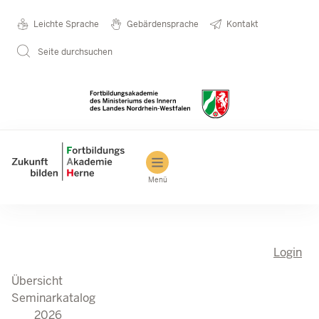
Seminarkatalog
Metanavigation
Leichte Sprache
Gebärdensprache
Kontakt
Direkt zum Inhalt
2026
Seite durchsuchen
Main navigation
Menü
Login
Übersicht
Seminarkatalog
2026