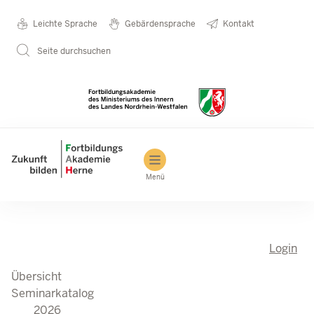
Seminarkatalog
Metanavigation
Leichte Sprache
Gebärdensprache
Kontakt
Direkt zum Inhalt
2026
Seite durchsuchen
Main navigation
Menü
Login
Übersicht
Seminarkatalog
2026