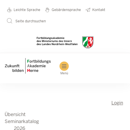
Seminarkatalog
Metanavigation
Leichte Sprache
Gebärdensprache
Kontakt
Direkt zum Inhalt
2026
Seite durchsuchen
Main navigation
Menü
Login
Übersicht
Seminarkatalog
2026