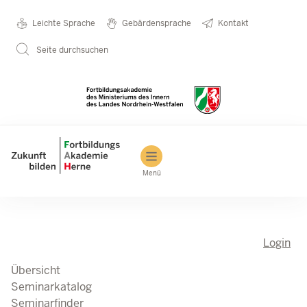
Direkt zum Inhalt
Seminarkatalog
Metanavigation
Leichte Sprache
Gebärdensprache
Kontakt
Seite durchsuchen
Main navigation
Menü
Login
Übersicht
Seminarkatalog
Seminarfinder