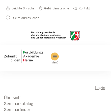
Direkt zum Inhalt
Seminarkatalog
Metanavigation
Leichte Sprache
Gebärdensprache
Kontakt
Seite durchsuchen
Main navigation
Menü
Login
Übersicht
Seminarkatalog
Seminarfinder