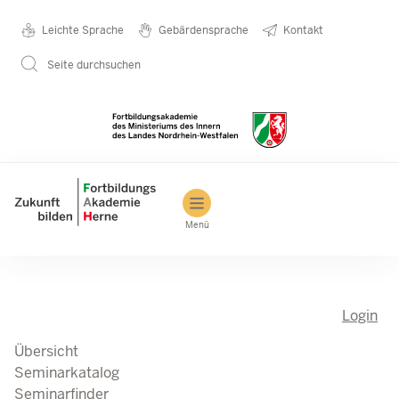
Direkt zum Inhalt
Seminarkatalog
Metanavigation
Leichte Sprache
Gebärdensprache
Kontakt
Seite durchsuchen
Main navigation
Menü
Login
Übersicht
Seminarkatalog
Seminarfinder