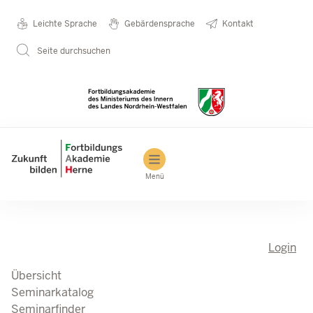
Direkt zum Inhalt
Seminarkatalog
Metanavigation
Leichte Sprache
Gebärdensprache
Kontakt
Seite durchsuchen
Main navigation
Menü
Login
Übersicht
Seminarkatalog
Seminarfinder