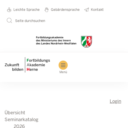
Seminarkatalog
Metanavigation
Leichte Sprache
Gebärdensprache
Kontakt
Direkt zum Inhalt
2026
Seite durchsuchen
Main navigation
Menü
Login
Übersicht
Seminarkatalog
2026