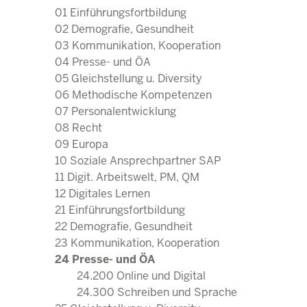
24.200 Online und Dig
01 Einführungsfortbildung
24.300 Schreiben und S
02 Demografie, Gesundheit
25 Gleichstellung u. Divers
03 Kommunikation, Kooperation
26 Methodische Kompete
04 Presse- und ÖA
27 Personalentwicklun
05 Gleichstellung u. Diversity
28 Recht
06 Methodische Kompetenzen
29 Europa
07 Personalentwicklung
30 Soziale Ansprechpartne
08 Recht
31 Digit. Arbeitswelt, PM,
09 Europa
Direkt zum Inhalt
32 Lernen, Lehren, Wiss
10 Soziale Ansprechpartner SAP
11 Digit. Arbeitswelt, PM, QM
12 Digitales Lernen
21 Einführungsfortbildung
22 Demografie, Gesundheit
23 Kommunikation, Kooperation
24 Presse- und ÖA
24.200 Online und Digital
24.300 Schreiben und Sprache