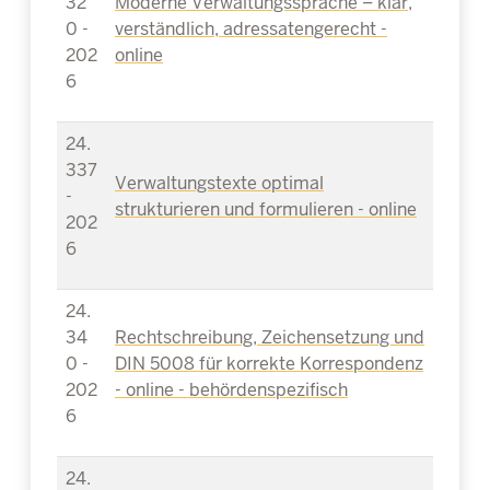
32
Moderne Verwaltungssprache – klar,
0 -
verständlich, adressatengerecht -
202
online
6
24.
337
Verwaltungstexte optimal
-
strukturieren und formulieren - online
202
6
24.
34
Rechtschreibung, Zeichensetzung und
0 -
DIN 5008 für korrekte Korrespondenz
202
- online - behördenspezifisch
6
24.