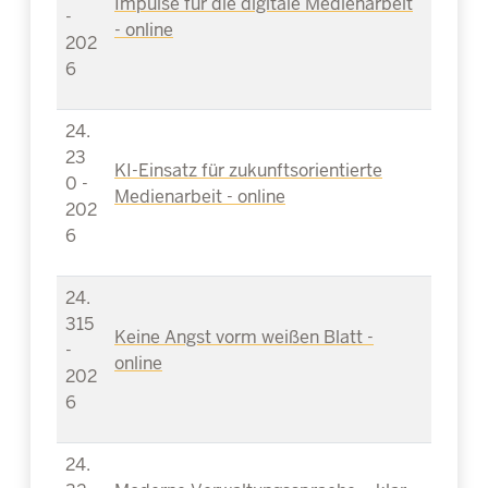
Impulse für die digitale Medienarbeit
-
- online
202
6
24.
23
KI-Einsatz für zukunftsorientierte
0 -
Medienarbeit - online
202
6
24.
315
Keine Angst vorm weißen Blatt -
-
online
202
6
24.