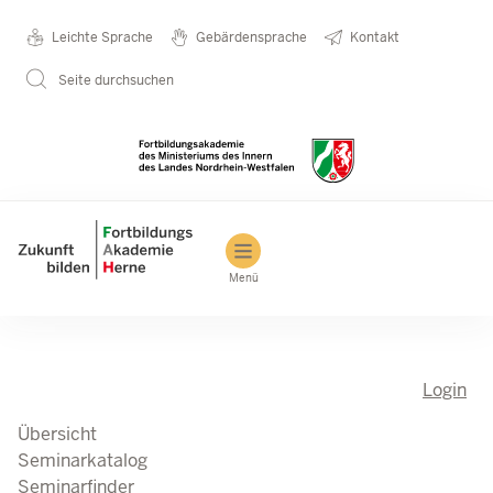
Direkt zum Inhalt
Seminarkatalog
Metanavigation
Leichte Sprache
Gebärdensprache
Kontakt
Seite durchsuchen
Main navigation
Menü
Login
Übersicht
Seminarkatalog
Seminarfinder