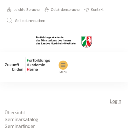
Direkt zum Inhalt
Seminarkatalog
Metanavigation
Leichte Sprache
Gebärdensprache
Kontakt
Seite durchsuchen
Main navigation
Menü
Login
Übersicht
Seminarkatalog
Seminarfinder