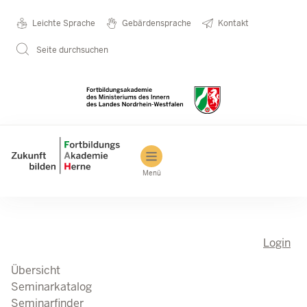
Direkt zum Inhalt
Seminarkatalog
Metanavigation
Leichte Sprache
Gebärdensprache
Kontakt
Seite durchsuchen
Main navigation
Menü
Login
Übersicht
Seminarkatalog
Seminarfinder