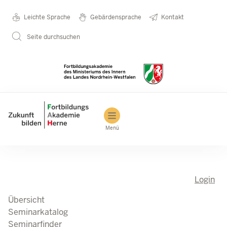
Direkt zum Inhalt
Seminarkatalog
Metanavigation
Leichte Sprache
Gebärdensprache
Kontakt
Seite durchsuchen
Main navigation
Menü
Login
Übersicht
Seminarkatalog
Seminarfinder