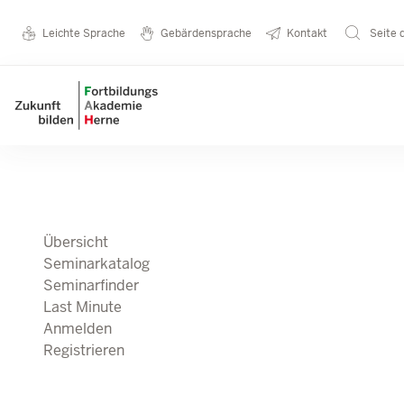
Direkt zum Inhalt
Seminarkatalog
Metanavigation
Leichte Sprache
Gebärdensprache
Kontakt
Seite 
Main navigation
Übersicht
Seminarkatalog
Seminarfinder
Last Minute
Anmelden
Registrieren