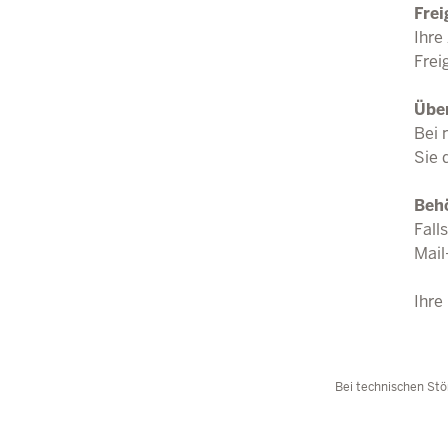
Frei
Ihre
Frei
Übe
Bei 
Sie 
Beh
Fall
Mail
Ihre
Bei technischen Stö