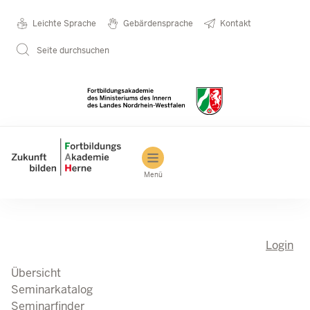
Direkt zum Inhalt
Seminarkatalog
Metanavigation
Leichte Sprache
Gebärdensprache
Kontakt
Seite durchsuchen
Main navigation
Menü
Login
Übersicht
Seminarkatalog
Seminarfinder