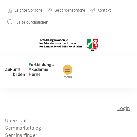
Direkt zum Inhalt
Seminarkatalog
Metanavigation
Leichte Sprache
Gebärdensprache
Kontakt
Seite durchsuchen
Main navigation
Menü
Login
Übersicht
Seminarkatalog
Seminarfinder